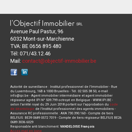
SRL
Avenue Paul Pastur, 96
6032 Mont-sur-Marchienne
TVA: BE 0656 895 480
Tél: 071/43.12.46
Mail:
contact@objectif-immobilier.be
Autorité de surveillance : Institut professionnel de l'Immobilier - Rue
du Luxembourg, 16B à 1000 Bruxelles - Tél. 02 505 38 50, e-mail
info@ipi.be - Agent immobilier intermédiaire et agent immobilier
régisseur agréé IPI N° 509.799 octroyé en Belgique - WWW.IPI.BE -
selon l'arrêté royal du 29 Juin 2018 portant sur l'approbation du
code
de déontologie
de l'Institut professionnel des agents immobiliers -
Assurance RC professionnelle : AXA 730.390.160 - Compte de tiers
BELFIUS: BE39 0689 0572 7019 - Compte de tiers régisseur BELFIUS BE26
0689 3036 6029
Responsable anti blanchiment:
VANDELOISE François
Acces mail en ligne