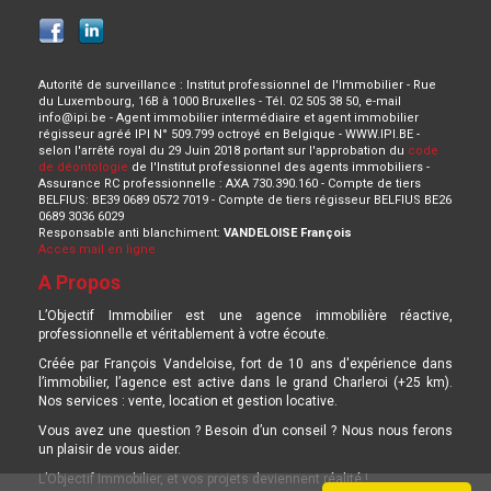
Autorité de surveillance : Institut professionnel de l'Immobilier - Rue
du Luxembourg, 16B à 1000 Bruxelles - Tél. 02 505 38 50, e-mail
info@ipi.be - Agent immobilier intermédiaire et agent immobilier
régisseur agréé IPI N° 509.799 octroyé en Belgique - WWW.IPI.BE -
selon l'arrêté royal du 29 Juin 2018 portant sur l'approbation du
code
de déontologie
de l'Institut professionnel des agents immobiliers -
Assurance RC professionnelle : AXA 730.390.160 - Compte de tiers
BELFIUS: BE39 0689 0572 7019 - Compte de tiers régisseur BELFIUS BE26
0689 3036 6029
Responsable anti blanchiment:
VANDELOISE François
Acces mail en ligne
A Propos
L’Objectif Immobilier est une agence immobilière réactive,
professionnelle et véritablement à votre écoute.
Créée par François Vandeloise, fort de 10 ans d'expérience dans
l’immobilier, l’agence est active dans le grand Charleroi (+25 km).
Nos services : vente, location et gestion locative.
Vous avez une question ? Besoin d’un conseil ? Nous nous ferons
un plaisir de vous aider.
L’Objectif Immobilier, et vos projets deviennent réalité !